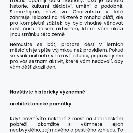
trochu opomíjí další hodnoty, jako je bohatá
historie, kulturní dědictví, umění a podobně.
Samozřejmě, návštěva Chorvatska v létě
zahrnuje relaxaci na některé z mnoha pláží, ale
pro kompletní zážitek by bylo vhodné věnovat
část času dalším aktivitám, které vám ukáží
jinou stránku této země.
Nemusíte se bát, protože déšť v letních
měsících je spíše výjimkou než pravidlem. Pokud
se však ocitnete v takové situaci, připravili jsme
pro vás seznam aktivit, které vám nedovolí, aby
vám déšť zkazil den.
Navštivte historicky významné
architektonické památky
Když navštívíte některé z měst na Jadranském
pobřeží, okamžitě si všimnete jejich
neobvyklého, zajímavého a pestrého vzhledu. To