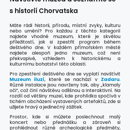
s historií Chorvatska
Máte rádi historii, přírodu, místní zvyky, kulturu
nebo umění? Pro každou z těchto kategorií
najdete vhodné muzeum, které je skvělou
příležitostí, jak si zpestřit program během
deštivého dne. V každém přímořském městě
najdete alespoň jedno muzeum, což není
překvapivé, vzhledem k historickému a
kulturnímu bohatství této oblasti.
Pro zpestření deštivého dne se vyplatí navštívit
Muzeum iluzí
, které se nachází v
Zadaru
.
Různé instalace jsou navrženy tak, aby „klamaly
oči“, což činí návštěvu odlišnou a interaktivní. Na
rozdíl od většiny muzeí, kde prohlídka spočívá v
tichém obcházení vystavených artefaktů, zde si
užijete hravý a jedinečný zážitek.
Prostor, kde si můžete poslechnout malý
koncert nebo přednášku a zároveň si
prohlédnout různé archeologické předměty,