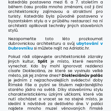
katedrála postavena mezi 6. a 7. stoletím a
během času prošla mnoha změnami, což ji činí
architektonicky zajímavou a atraktivní pro
turisty. Katedrála byla původně postavena v
byzantském stylu a v průběhu restaurací na ní
architekti aplikovali techniky jiných stavebních
stylů.
Nezapomeňte toto léto prozkoumat
dubrovnickou architekturu a svůj
ubytování v
Dubrovníku
si můžete najít na Adriatic.hr.
Pokud rádi objevujete architektonické zázraky
jiných kultur,
Split
je místo, které nesmíte
vynechat. Kdo by mohl ignorovat rezidenci
císaře Diokleciána, ze které se vyvinulo velké
město, jak jej známe dnes?
Diokleciánův palác
je jedním z nejzachovalejších svědectví doby
Římské říše a pyšní se titulem nejkrásnějšího
starého jádra na světě. Díky stavebnímu stylu
charakteristickému úzkými uličkami, které vás
nutí obcházet a vracet se na stejné místo, je
ideální k návštěvě za deštivého dne. V paláci
najdete mnoho muzeí věnovaných římské