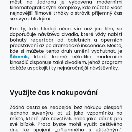
měst na Jadranu je vybavena moderními
kinematografickými komplexy, kde můžete vidět
nejnovější filmové trháky a strávit příjemný čas
se svými blízkými.
Pro ty, kdo hledají něco víc než jen film, se
doporučuje návštěva divadla, které vždy nabízí
bohatý repertoár od baletních a operních
představení až po dramatické inscenace. Město,
kde si můžete tento druh umění vychutnat, je
Šibenik
, které kromě několika moderních
kinosálů disponuje také divadlem, jehož program
dokáže uspokojit i ty nejnáročnější návštěvníky.
Využijte čas k nakupování
Žádná cesta se neobejde bez nákupu alespoň
jednoho suvenýru, ať už jako vzpomínku na
místo, které jste navštívili, nebo jako dárek pro
své blízké. Proto byste mohli využít deštivého
dne ke spojení „příjemného s užitečným“.