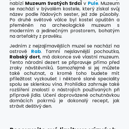
nabízí
Muzeum Svatých Srdcí
v
Pule
. Muzeum
se nachází v bývalém kostele, který získal svůj
název podle řádových sester, jež zde působily.
Po druhé světové válce byl kostel opuštěn a
přeměněn na archeologické muzeum s
moderním a jedinečným prostorem, bohatým
na artefakty z pravěku.
Jedním z nejzajímavějších muzeí se nachází na
ostrově
Rab
. Tamní nejslavnější pochoutka,
Rabský dort
, má dokonce své vlastní muzeum.
Tento národní dezert se připravuje přímo před
zraky návštěvníků. Samozřejmě si jej můžete
také ochutnat, a kromě toho budete mít
příležitost vyzkoušet i některé slané speciality
spolu se sklenkou vína. Prohlídka zahrnuje také
rozšíření znalostí o nástrojích používaných při
přípravě jídla. Učení doprovázené ochutnávkou
domácích pokrmů je dokonalý recept, jak
strávit deštivý den.