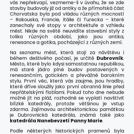
vás nepřekvapí, vezmeme-li v úvahu, že se zde
stavby budovaly již od antiky a že přímořská část
Chorvatska byla pod vládou různých mocností
– Rakouska, Francie, Itálie či Turecka – které
zanechaly své stopy v architektuře a vzhledu
měst. Nikde na světě neuvidíte stavební styly z
tolika různých období, jako jsou antika,
renesance a gotika, pocházející z různých zemí.
Na seznamu měst, která stojí za návštěvu i
během deštivého počasí, je určitě
Dubrovník
.
Město, které bylo kdysi samostatnou republikou,
má staré jádro plné budov postavených v
renesančním, gotickém a převážně barokním
stylu. První věc, která vás zaujme, jsou hradby,
které dříve sloužily jako první obranná linie před
nepřátelskými flotilami. Pokud toho dne nebude
možné jít na pláž, rozhodně se vyplatí navštívit
blízké katedrály, protože většinou je vstup
zdarma. Zajímavou architektonickou památkou
je Dubrovnická katedrála, známá také jako
katedrála Nanebevzetí Panny Marie
.
Podle některých historických pramenů byla