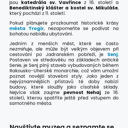
jsou
katedrála sv. Vavřince
z 16. století a
Benediktinský klášter a kostel sv. Mikuláše
,
který pochází z 11. století.
Pokud plánujete prozkoumat historické krásy
města Trogir
, nezapomeňte se podívat na
bohatou nabídku ubytování.
Jedním z menších měst, které se často
nezmiňuje, ale může být velkým objevem při
cestování po Jadranském pobřeží, je
Senj
.
Postaven ve středověku na základech antické
Senie, je Senj plný staveb vybudovaných během
Rakousko-Uherské monarchie, což vám umožní
poznat novější stavební styly. Jako jeden z
nejvýznamnějších přístavů té doby nabízí
budovy, které sloužily jako císařské sklady.
Nejvíce však zaujme
pevnost Nehaj
ze 16.
století, kterou spatříte ještě před vstupem do
samotného města.
Navštivte muzea a seznamte se