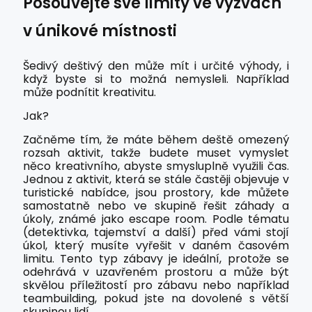
Posouvejte své limity ve výzvách
v únikové místnosti
Šedivý deštivý den může mít i určité výhody, i
když byste si to možná nemysleli. Například
může podnítit kreativitu.
Jak?
Začněme tím, že máte během deště omezený
rozsah aktivit, takže budete muset vymyslet
něco kreativního, abyste smysluplně využili čas.
Jednou z aktivit, která se stále častěji objevuje v
turistické nabídce, jsou prostory, kde můžete
samostatně nebo ve skupině řešit záhady a
úkoly, známé jako escape room. Podle tématu
(detektivka, tajemství a další) před vámi stojí
úkol, který musíte vyřešit v daném časovém
limitu. Tento typ zábavy je ideální, protože se
odehrává v uzavřeném prostoru a může být
skvělou příležitostí pro zábavu nebo například
teambuilding, pokud jste na dovolené s větší
skupinou lidí.