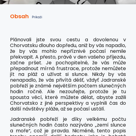
Obsah
Prikaži
Plánovali jste svou cestu a dovolenou v
Chorvatsku dlouho dopředu, aniž by vás napadlo,
že by vás mohlo nepříznivé počasí nemile
překvapit. A přesto, právě v den vašeho příjezdu,
začne pršet. Je pochopitelné, že vás může
přepadnout mírná frustrace, protože nemůžete
jít na pláž a užívat si slunce. Nikdy by vás
nenapadlo, že vás přivítá déšť, vždyť Jadranské
pobřeží je známé největším počtem slunečných
hodin ročně. Ale nezoufejte, protože je tu
spousta věcí, které můžete dělat, abyste zažili
Chorvatsko z jiné perspektivy a vyplnili čas do
další návštěvy pláže, až se počasí ustálí.
Jadranské pobřeží je díky velkému počtu
slunečných hodin často nazýváno „zemí slunce
a moře“, což je pravda. Nicméně, tento popis