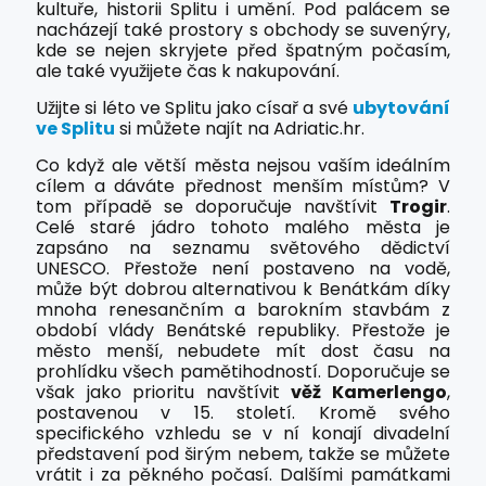
kultuře, historii Splitu i umění. Pod palácem se
nacházejí také prostory s obchody se suvenýry,
kde se nejen skryjete před špatným počasím,
ale také využijete čas k nakupování.
Užijte si léto ve Splitu jako císař a své
ubytování
ve Splitu
si můžete najít na Adriatic.hr.
Co když ale větší města nejsou vaším ideálním
cílem a dáváte přednost menším místům? V
tom případě se doporučuje navštívit
Trogir
.
Celé staré jádro tohoto malého města je
zapsáno na seznamu světového dědictví
UNESCO. Přestože není postaveno na vodě,
může být dobrou alternativou k Benátkám díky
mnoha renesančním a barokním stavbám z
období vlády Benátské republiky. Přestože je
město menší, nebudete mít dost času na
prohlídku všech pamětihodností. Doporučuje se
však jako prioritu navštívit
věž Kamerlengo
,
postavenou v 15. století. Kromě svého
specifického vzhledu se v ní konají divadelní
představení pod širým nebem, takže se můžete
vrátit i za pěkného počasí. Dalšími památkami