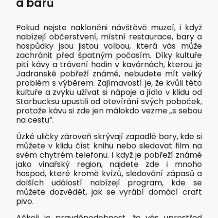
a barů
Pokud nejste nakloněni návštěvě muzeí, i když
nabízejí občerstvení, místní restaurace, bary a
hospůdky jsou jistou volbou, která vás může
zachránit před špatným počasím. Díky kultuře
pití kávy a trávení hodin v kavárnách, kterou je
Jadranské pobřeží známé, nebudete mít velký
problém s výběrem. Zajímavostí je, že kvůli této
kultuře a zvyku užívat si nápoje a jídlo v klidu od
Starbucksu upustili od otevírání svých poboček,
protože kávu si zde jen málokdo vezme „s sebou
na cestu“.
Úzké uličky zároveň skrývají zapadlé bary, kde si
můžete v klidu číst knihu nebo sledovat film na
svém chytrém telefonu. I když je pobřeží známé
jako vinařský region, najdete zde i mnoho
hospod, které kromě kvízů, sledování zápasů a
dalších událostí nabízejí program, kde se
můžete dozvědět, jak se vyrábí domácí craft
pivo.
Ačkoli je pravděpodobnost, že vás uprostřed