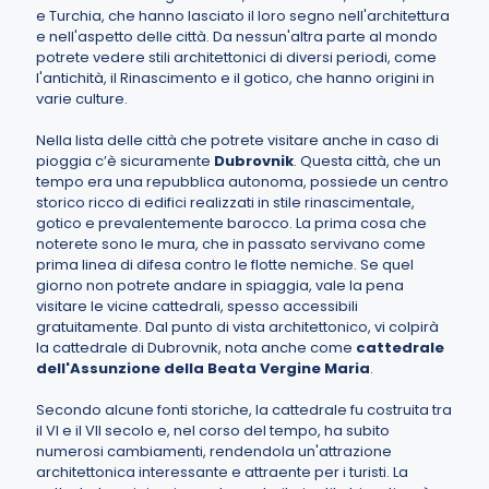
e Turchia, che hanno lasciato il loro segno nell'architettura
e nell'aspetto delle città. Da nessun'altra parte al mondo
potrete vedere stili architettonici di diversi periodi, come
l'antichità, il Rinascimento e il gotico, che hanno origini in
varie culture.
Nella lista delle città che potrete visitare anche in caso di
pioggia c’è sicuramente
Dubrovnik
. Questa città, che un
tempo era una repubblica autonoma, possiede un centro
storico ricco di edifici realizzati in stile rinascimentale,
gotico e prevalentemente barocco. La prima cosa che
noterete sono le mura, che in passato servivano come
prima linea di difesa contro le flotte nemiche. Se quel
giorno non potrete andare in spiaggia, vale la pena
visitare le vicine cattedrali, spesso accessibili
gratuitamente. Dal punto di vista architettonico, vi colpirà
la cattedrale di Dubrovnik, nota anche come
cattedrale
dell'Assunzione della Beata Vergine Maria
.
Secondo alcune fonti storiche, la cattedrale fu costruita tra
il VI e il VII secolo e, nel corso del tempo, ha subito
numerosi cambiamenti, rendendola un'attrazione
architettonica interessante e attraente per i turisti. La