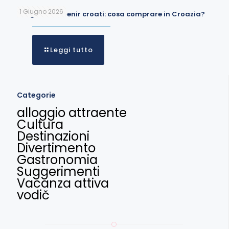
1 Giugno 2026
I migliori souvenir croati: cosa comprare in Croazia?
Leggi tutto
Categorie
alloggio attraente
Cultura
Destinazioni
Divertimento
Gastronomia
Suggerimenti
Vacanza attiva
vodič