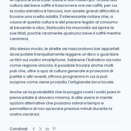
cultura del bere caffè e trascorrere ore nei caffè, per cui
la costa adriatica è famosa, non avrete grandi difficoltà a
trovare una scelta adatta. È interessante notare che, a
causa di questa cultura e del piacere legato al consumo
di bevande e cibo, Starbucks ha rinunciato ad aprire le
sue filiali, poiché raramente qualcuno beve il caffè mentre
cammina.
Allo stesso modo, le strette vie nascondono bar appartati
dove potete tranquillamente leggere un libro o guardare
un film sul vostro smartphone. Sebbene l'Adriatico sia noto
come regione vinicola, è possibile trovare anche molti
pub che, oltre a quiz di cultura generale e proiezioni di
partite o altri eventi, offrono programmi in cui si può
scoprire come viene prodotto l'artigianale birra locale.
Anche se la probabilità che la pioggia rovini i vostri piani in
piena estate è davvero minima, è utile avere in mente
opzioni alternative che possano salvarvi tempo e
permettervi di non sprecare preziosi minuti durante la
vostra vacanza.
Condividi