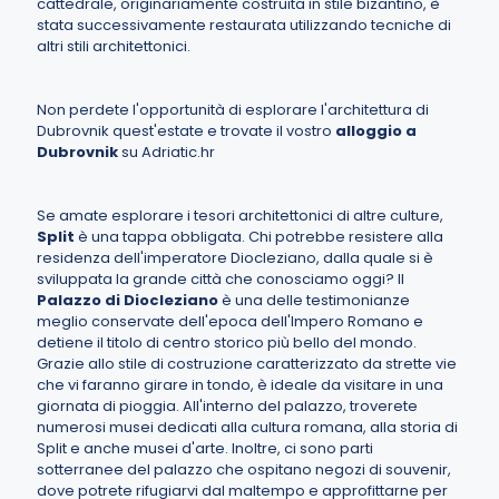
cattedrale, originariamente costruita in stile bizantino, è
stata successivamente restaurata utilizzando tecniche di
altri stili architettonici.
Non perdete l'opportunità di esplorare l'architettura di
Dubrovnik quest'estate e trovate il vostro
alloggio a
Dubrovnik
su Adriatic.hr
Se amate esplorare i tesori architettonici di altre culture,
Split
è una tappa obbligata. Chi potrebbe resistere alla
residenza dell'imperatore Diocleziano, dalla quale si è
sviluppata la grande città che conosciamo oggi? Il
Palazzo di Diocleziano
è una delle testimonianze
meglio conservate dell'epoca dell'Impero Romano e
detiene il titolo di centro storico più bello del mondo.
Grazie allo stile di costruzione caratterizzato da strette vie
che vi faranno girare in tondo, è ideale da visitare in una
giornata di pioggia. All'interno del palazzo, troverete
numerosi musei dedicati alla cultura romana, alla storia di
Split e anche musei d'arte. Inoltre, ci sono parti
sotterranee del palazzo che ospitano negozi di souvenir,
dove potrete rifugiarvi dal maltempo e approfittarne per