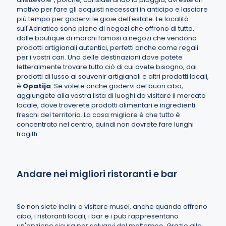
motivo per fare gli acquisti necessari in anticipo e lasciare
più tempo per godervi le gioie dell'estate. Le località
sull'Adriatico sono piene di negozi che offrono di tutto,
dalle boutique di marchi famosi a negozi che vendono
prodotti artigianali autentici, perfetti anche come regali
per i vostri cari. Una delle destinazioni dove potete
letteralmente trovare tutto ciò di cui avete bisogno, dai
prodotti di lusso ai souvenir artigianali e altri prodotti locali,
è
Opatija
. Se volete anche godervi del buon cibo,
aggiungete alla vostra lista di luoghi da visitare il mercato
locale, dove troverete prodotti alimentari e ingredienti
freschi del territorio. La cosa migliore è che tutto è
concentrato nel centro, quindi non dovrete fare lunghi
tragitti.
Andare nei migliori ristoranti e bar
Se non siete inclini a visitare musei, anche quando offrono
cibo, i ristoranti locali, i bar e i pub rappresentano
un'opzione sicura per salvarvi dal maltempo. Grazie alla