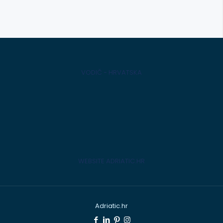
VODIČ - HRVATSKA
WEBSITE ADRIATIC.HR
Adriatic.hr