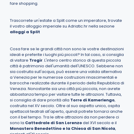
fare shopping.
Trascorrete un'estate a Split come un imperatore, trovate
il vostro alloggio imperiale su Adriatic.hr nella sezione
alloggi a Split
Cosa fare se le grandi città non sono le vostre destinazioni
ideali e preferite i luoghi più piccoli? In tal caso, si consiglia
di visitare
Trogir
. L'intero centro storico di questa piccola
città è patrimonio dell'umanità dell'UNESCO. Sebbene non
sia costruita sull'acqua, può essere una valida alternativa
a Venezia per le numerose costruzioni rinascimentali e
barocche realizzate durante il periodo della Repubblica di
Venezia. Nonostante sia una città più piccola, non avrete
abbastanza tempo per visitare tutte le attrazioni. Tuttavia,
si consiglia di dare priorità alla
Torre di Kamerlengo
,
costruita nel XV secolo. Oltre al suo aspetto unico, ospita
spettacoli teatrali all'aperto, quindi potrete tornarci anche
con il bel tempo. Tra le altre attrazioni da non perdere ci
sono la
Cattedrale di San Lorenzo
del XVI secolo e il
Monastero Benedettino e la Chiesa di San Nicola
,