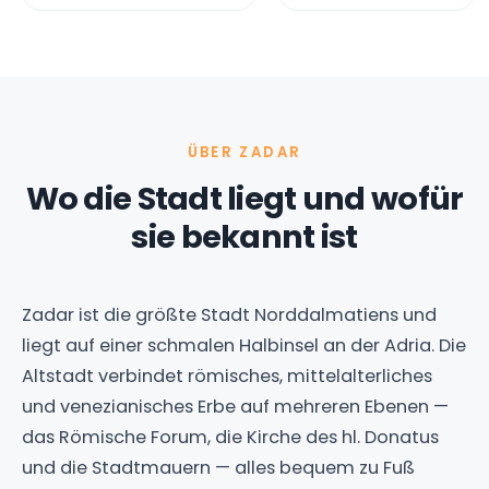
sie bekannt ist
Zadar ist die größte Stadt Norddalmatiens und
liegt auf einer schmalen Halbinsel an der Adria. Die
Altstadt verbindet römisches, mittelalterliches
und venezianisches Erbe auf mehreren Ebenen —
das Römische Forum, die Kirche des hl. Donatus
und die Stadtmauern — alles bequem zu Fuß
erreichbar.
Neben ihrer Geschichte ist die Stadt heute für ihre
einzigartigen modernen Installationen an der
Uferpromenade bekannt: die
Meeresorgel
, auf der
das Meer spielt, und den lichtbasierten
Gruß an
die Sonne
. Genau von hier aus, so heißt es, erlebt
man auch den schönsten Sonnenuntergang der