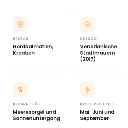
(2017)
BEKANNT FÜR
BESTE REISEZEIT
Meeresorgel und
Mai–Juni und
Sonnenuntergang
September
BESUCHSDAUER
FLUGHAFEN
2–3 Tage (+
Zadar
Ausflüge)
(Zemunik) ~8
km