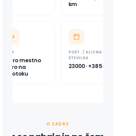
km
LEGA
POŠT. / KLICNA
ŠTEVILKA
Staro mestno
23000 · +385 23
jedro na
polotoku
O ZADRU