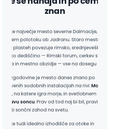
Kje se nahaja in po čem je
znan
adar je največje mesto severne Dalmacije, ki leži
a ozkem polotoku ob Jadranu. Staro mestno
edro v plasteh povezuje rimsko, srednjeveško in
eneško dediščino — Rimski forum, cerkev sv.
onata in mestno obzidje — vse na dosegu peš.
oleg zgodovine je mesto danes znano po
dinstvenih sodobnih instalacijah na rivi:
Morskih
rglah
, na katere igra morje, in svetlobnem
ozdravu soncu
. Prav od tod naj bi bil, pravijo, tudi
ajlepši sončni zahod na svetu.
adar je tudi idealno izhodišče za otoke in