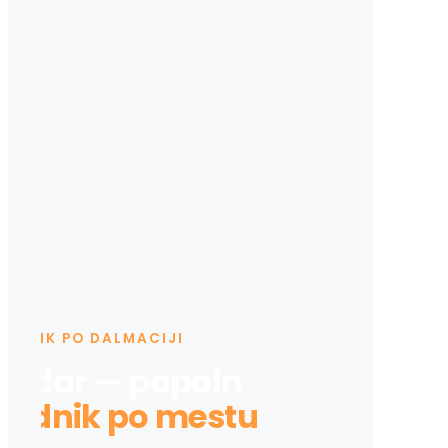
VODNIK PO DALMACIJI
Zadar — popoln
vodnik po mestu