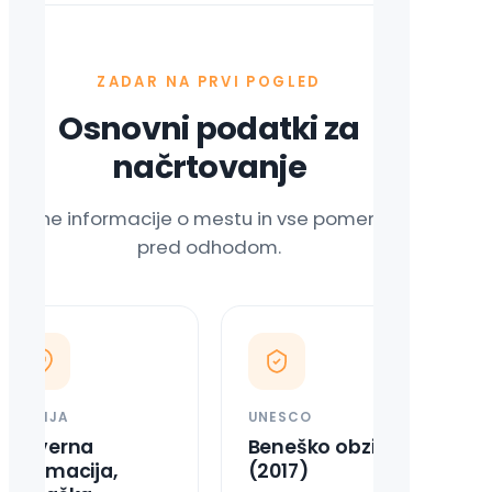
ZADAR NA PRVI POGLED
Osnovni podatki za
načrtovanje
Ključne informacije o mestu in vse pomembno
pred odhodom.
REGIJA
UNESCO
Severna
Beneško obzidje
Dalmacija,
(2017)