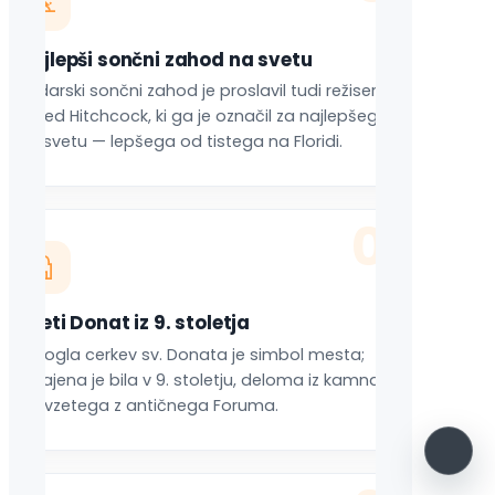
Najlepši sončni zahod na svetu
Zadarski sončni zahod je proslavil tudi režiser
Alfred Hitchcock, ki ga je označil za najlepšega
na svetu — lepšega od tistega na Floridi.
04
Sveti Donat iz 9. stoletja
Okrogla cerkev sv. Donata je simbol mesta;
zgrajena je bila v 9. stoletju, deloma iz kamna,
prevzetega z antičnega Foruma.