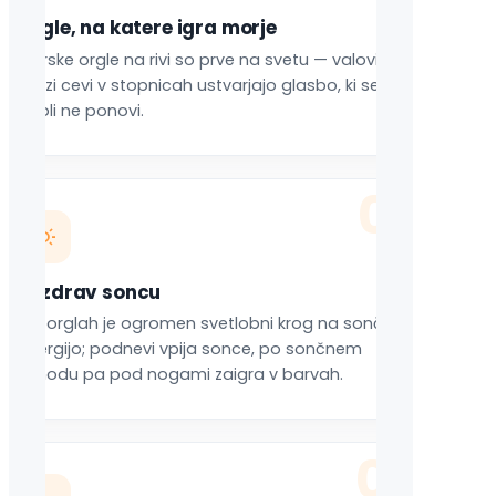
Orgle, na katere igra morje
Morske orgle na rivi so prve na svetu — valovi
skozi cevi v stopnicah ustvarjajo glasbo, ki se
nikoli ne ponovi.
02
Pozdrav soncu
Ob orglah je ogromen svetlobni krog na sončno
energijo; podnevi vpija sonce, po sončnem
zahodu pa pod nogami zaigra v barvah.
03