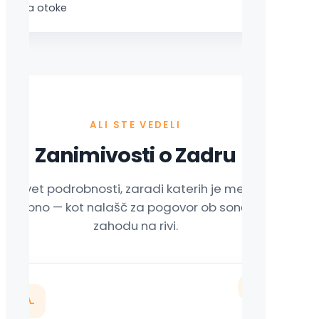
na otoke
ALI STE VEDELI
Zanimivosti o Zadru
Devet podrobnosti, zaradi katerih je mesto
posebno — kot nalašč za pogovor ob sončnem
zahodu na rivi.
01