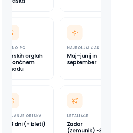
Hrvaška
ZNANO PO
NAJBOLJŠI ČAS
Morskih orglah
Maj–junij in
in sončnem
september
zahodu
TRAJANJE OBISKA
LETALIŠČE
2–3 dni (+ izleti)
Zadar
(Zemunik) ~8