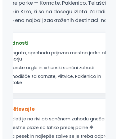
arodne parke — Kornate, Paklenico, Telašćico ter
litvice in Krko, ki so na dosegu izleta. Zaradi vsega
ega je ena najbolj zaokroženih destinacij na obali.
Prednosti
Bogato, sprehodu prijazno mestno jedro ob
morju
Morske orgle in vrhunski sončni zahodi
Izhodišče za Kornate, Plitvice, Paklenico in
otoke
Upoštevajte
Poleti je na rivi ob sončnem zahodu gneča
Mestne plaže so lahko precej polne 🔶
Za pesek in najlepše zalive se je treba odpraviti