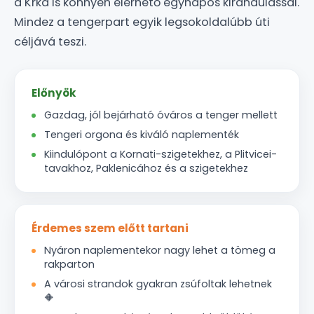
a Krka is könnyen elérhető egynapos kirándulással.
Mindez a tengerpart egyik legsokoldalúbb úti
céljává teszi.
Előnyök
Gazdag, jól bejárható óváros a tenger mellett
Tengeri orgona és kiváló naplementék
Kiindulópont a Kornati-szigetekhez, a Plitvicei-
tavakhoz, Paklenicához és a szigetekhez
Érdemes szem előtt tartani
Nyáron naplementekor nagy lehet a tömeg a
rakparton
A városi strandok gyakran zsúfoltak lehetnek
🔶