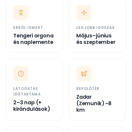
ERRŐL ISMERT
LEGJOBB IDŐSZAK
Tengeri orgona
Május–június
és naplemente
és szeptember
LÁTOGATÁS
REPÜLŐTÉR
IDŐTARTAMA
Zadar
2–3 nap (+
(Zemunik) ~8
kirándulások)
km