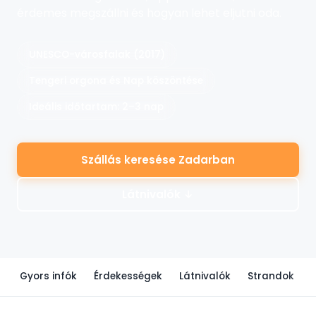
érdemes megszállni és hogyan lehet eljutni oda.
UNESCO-városfalak (2017)
Tengeri orgona és Nap köszöntése
Ideális időtartam: 2–3 nap
Szállás keresése Zadarban
Látnivalók ↓
Gyors infók
Érdekességek
Látnivalók
Strandok