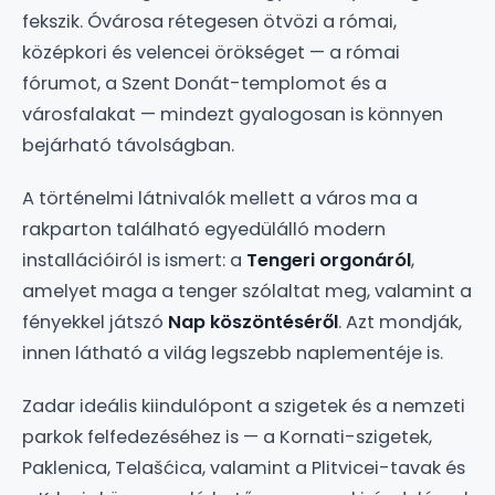
fekszik. Óvárosa rétegesen ötvözi a római,
középkori és velencei örökséget — a római
fórumot, a Szent Donát-templomot és a
városfalakat — mindezt gyalogosan is könnyen
bejárható távolságban.
A történelmi látnivalók mellett a város ma a
rakparton található egyedülálló modern
installációiról is ismert: a
Tengeri orgonáról
,
amelyet maga a tenger szólaltat meg, valamint a
fényekkel játszó
Nap köszöntéséről
. Azt mondják,
innen látható a világ legszebb naplementéje is.
Zadar ideális kiindulópont a szigetek és a nemzeti
parkok felfedezéséhez is — a Kornati-szigetek,
Paklenica, Telašćica, valamint a Plitvicei-tavak és