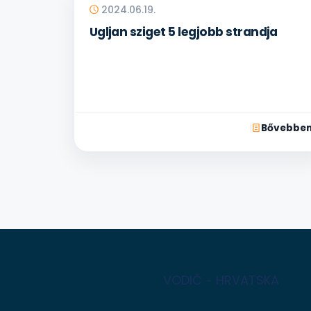
2024.06.19.
Ugljan sziget 5 legjobb strandja
Bővebbe
VODIČ - HRVATSKA