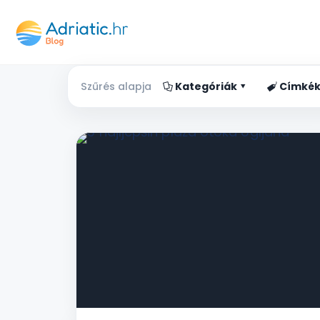
Szűrés alapja
Kategóriák
Címké