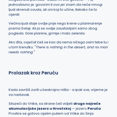
jednostavno je: govorim ti ovo jer znam da neće mnogi
ljudi skrenuti ovuda, ali oni koji to učine, itekako će to
cijeniti.
Većina ljudi staje ovdje prije nego krene u planinarenje
prema Svilaji. Ali ja se ovdje zaustavljam samo zbog
pogleda. Gole planine, grmlje i malo zelenila.
Ako išta, osjećat ćeš se kao da nema ničega osim tebe tu i
u tom trenutku. "
There is nothing in the desert, and no man
needs nothing.
"
Prolazak kroz Peruću
Kada završiš zuriti u beskrajno ništa - a ipak sve, vrijeme je
za nastavak.
Silazeći do Vrlike, sa strane ćeš vidjeti
drugo najveće
akumulacijsko jezero u Hrvatskoj
— jezero
Peruća
.
Prostire se gotovo cijelim putem od Vrlike do Sinja.