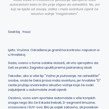
autocestom kako bi što prije stigao do odredišta. No, oni
koji ne bježe od zavoja, vidika i malo avanture cijenit će
iskustvo vožnje "magistralom".
Sadržaj
Prikaži
Ljeto. Vrućina. Odrađena je granična kontrola i napokon si
u Hrvatskoj.
Sada, ovisno o tome odakle dolaziš, ali vrlo vjerojatno da
ćeš se preko Zagreba uputiti prema jadranskoj obali.
Također, ako si više tip "
Važno je putovanje, ne odredište!
"
osobe, onda te čeka prava mala avantura, jer hrvatske "D"
ceste pružaju izvanredno iskustvo vožnje koje će svaki
zaljubljenik u automobile znati cijeniti.
Osobno, vozio sam sportske automobile s više konjskih
snaga nego što će ti ikada trebati, D-segment limuzine,
crossovera i SUV-ova. Bilo je uvijek zabavno, ali poseban