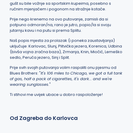
gušt su bile vožnje sa sportskim kupeima, posebno s
ručnim mjenjačem i pogonom na stražnje kotače.
Prije nego krenemo na ovo putovanje, zamisli da si
potpuno odmoran/na, rano je jutro, popio/la si svoju
jutarnju kavu i na putu si prema Splitu.
Naš popis mjesta za prolazak (i poneka zaustavljanja)
uključuje: Karlovac, Slunj, Plitvička jezera, Korenica, Udbina
(bivša vojna zračna baza), Zrmanja, Knin, Miočić, Lemeško
sedlo, Peruća jezero, Sinj i Split.
Prije svih svojih putovanja volim raspaliti onu pjesmu od
Blues Brothers: "
It's 106 miles to Chicago, we got a full tank
of gas, half a pack of cigarettes, it's dark... and we're
wearing sunglasses.
"
Ti stihovi me uvijek ubace u dobro raspoloženje!
Od Zagreba do Karlovca