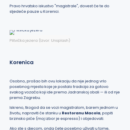
Pravo hrvatsko iskustvo "magistrale", dovest će te do
sljedeće pauze u Korenici.
Plitvička jezera (Izvor: Unsplash)
Korenica
Osobno, prošao bih ovu lokaciju da nije jednog vrlo
posebnog mjesta koje je postalo tradicija za gotovo
svakog vozača koji ide prema Jadranskoj obali — ili od nje
prema Zagrebu.
Iskreno, tkogod da se vozi magistralom, barem jednom u
životu, napraviti će stanku u
Restoranu Macola
, popiti
brzinsko piće (moj izbor je espresso) i objedovati.
Ako ste s djecom, onda ćete posebno uživati u tome,