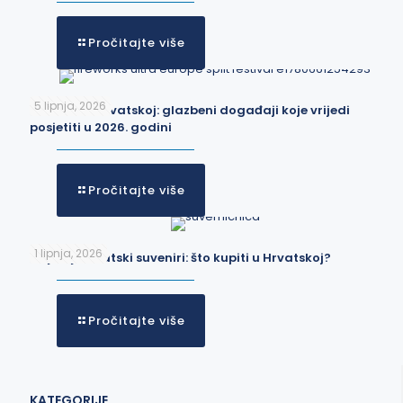
Pročitajte više
5 lipnja, 2026
Festivali u Hrvatskoj: glazbeni događaji koje vrijedi
posjetiti u 2026. godini
Pročitajte više
1 lipnja, 2026
Najbolji hrvatski suveniri: što kupiti u Hrvatskoj?
Pročitajte više
KATEGORIJE