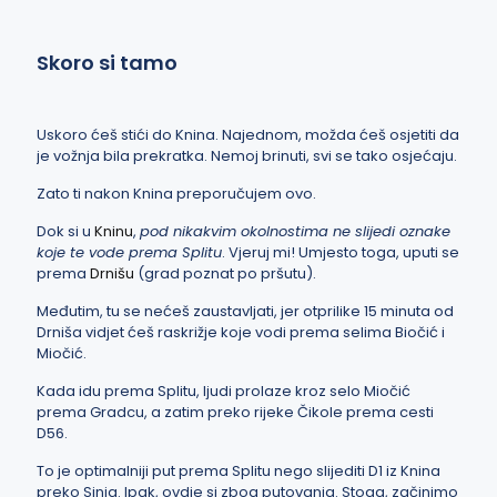
Skoro si tamo
Uskoro ćeš stići do Knina. Najednom, možda ćeš osjetiti da
je vožnja bila prekratka. Nemoj brinuti, svi se tako osjećaju.
Zato ti nakon Knina preporučujem ovo.
Dok si u
Kninu
,
pod nikakvim okolnostima ne slijedi oznake
koje te vode prema Splitu
. Vjeruj mi! Umjesto toga, uputi se
prema
Drnišu
(grad poznat po pršutu).
Međutim, tu se nećeš zaustavljati, jer otprilike 15 minuta od
Drniša vidjet ćeš raskrižje koje vodi prema selima Biočić i
Miočić.
Kada idu prema Splitu, ljudi prolaze kroz selo Miočić
prema Gradcu, a zatim preko rijeke Čikole prema cesti
D56.
To je optimalniji put prema Splitu nego slijediti D1 iz Knina
preko Sinja. Ipak, ovdje si zbog putovanja. Stoga, začinimo