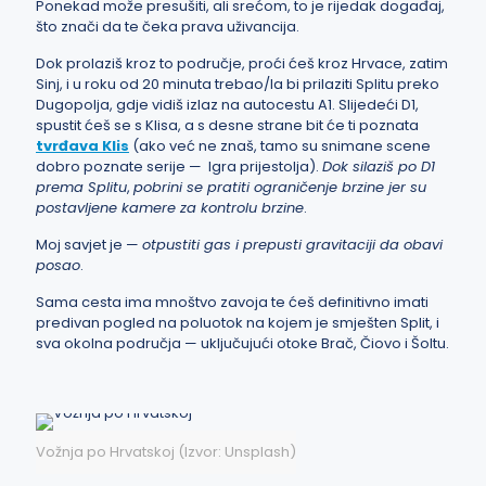
Ponekad može presušiti, ali srećom, to je rijedak događaj,
što znači da te čeka prava uživancija.
Dok prolaziš kroz to područje, proći ćeš kroz Hrvace, zatim
Sinj, i u roku od 20 minuta trebao/la bi prilaziti Splitu preko
Dugopolja, gdje vidiš izlaz na autocestu A1. Slijedeći D1,
spustit ćeš se s Klisa, a s desne strane bit će ti poznata
tvrđava Klis
(ako već ne znaš, tamo su snimane scene
dobro poznate serije — Igra prijestolja).
Dok silaziš po D1
prema Splitu
,
pobrini se pratiti ograničenje brzine jer su
postavljene kamere za kontrolu brzine
.
Moj savjet je —
otpustiti gas i prepusti gravitaciji da obavi
posao
.
Sama cesta ima mnoštvo zavoja te ćeš definitivno imati
predivan pogled na poluotok na kojem je smješten Split, i
sva okolna područja — uključujući otoke Brač, Čiovo i Šoltu.
Vožnja po Hrvatskoj (Izvor: Unsplash)