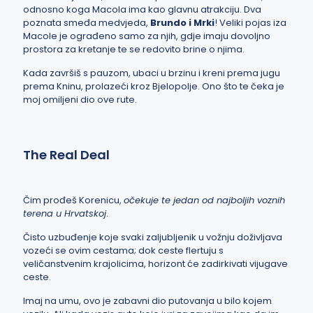
odnosno koga Macola ima kao glavnu atrakciju.
Dva
poznata smeđa medvjeda
,
Brundo i Mrki
! Veliki pojas iza
Macole je ograđeno samo za njih, gdje imaju dovoljno
prostora za kretanje te se redovito brine o njima.
Kada završiš s pauzom, ubaci u brzinu i kreni prema jugu
prema Kninu, prolazeći kroz Bjelopolje. Ono što te čeka je
moj omiljeni dio ove rute.
The Real Deal
Čim prođeš Korenicu,
očekuje te jedan od najboljih voznih
terena u Hrvatskoj
.
Čisto uzbuđenje koje svaki zaljubljenik u vožnju doživljava
vozeći se ovim cestama; dok ceste flertuju s
veličanstvenim krajolicima, horizont će zadirkivati vijugave
ceste.
Imaj na umu, ovo je zabavni dio putovanja u bilo kojem