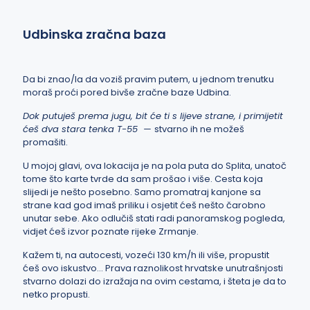
Udbinska zračna baza
Da bi znao/la da voziš pravim putem, u jednom trenutku
moraš proći pored bivše zračne baze Udbina.
Dok putuješ prema jugu, bit će ti s lijeve strane, i primijetit
ćeš dva stara tenka T-55 —
stvarno ih ne možeš
promašiti.
U mojoj glavi, ova lokacija je na pola puta do Splita, unatoč
tome što karte tvrde da sam prošao i više. Cesta koja
slijedi je nešto posebno. Samo promatraj kanjone sa
strane kad god imaš priliku i osjetit ćeš nešto čarobno
unutar sebe. Ako odlučiš stati radi panoramskog pogleda,
vidjet ćeš izvor poznate rijeke Zrmanje.
Kažem ti, na autocesti, vozeći 130 km/h ili više, propustit
ćeš ovo iskustvo… Prava raznolikost hrvatske unutrašnjosti
stvarno dolazi do izražaja na ovim cestama, i šteta je da to
netko propusti.