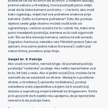
brzine bit će od 40 km/h do 90 km/h. U svakom slučaju,
prema zakonu u Hrvatskoj, mora postojati jasno vidljiv
znak da te čeka kamera za brzinu — i ne brini, ako znaš
kako izgledaju, vidjet ćeš sve potrebne znakove prije
kamere. Zašto su kamere potrebne? Zato što postoje
dijelovi ceste gdje stvarno možeš voziti brže od
ograničenja, i većina vozača će to i učiniti. No, kako ima
puno naseljenih područja, kamere su tu radi sigurnosti
svih. Što se tiče lokacija kamera, većina će biti između
Zagreba i Karlovca, nekoliko oko Plitvičkih jezera (ako se
sjećam, ima samo jedna nakon Korenice) i zatim par
nakon Knina, posebno prije Sinja.
Savjet br. 3: Policija
Ako voziš normalno, nemaš brige. Ali ponekad policija
postavlja "radarske" postaje. Ako netko ispred tebe vozi
brzo, bit ćeš u redu. Ako si jedini vozač/ica, možda će te
zamoliti da se zaustaviš sa strane. Gledaj to s pozitivne
strane, u Hrvatskoj (i općenito na Balkanu), postoji
određena vrsta zajedništva u kojem će ti vozači koji
dolaze iz suprotnog smjera blinkati sa žmigavcem. Svrha
je ili upozoriti da ti svjetla nisu upaljena, da je ispred bila
nesreća ili da policija čeka.