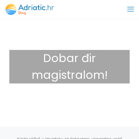
Dobar đir
magistralom!
13 lipnja, 2024
Savjeti
K
ada stižeš u Hrvatsku za ljetovanje, vjerojatno voziš