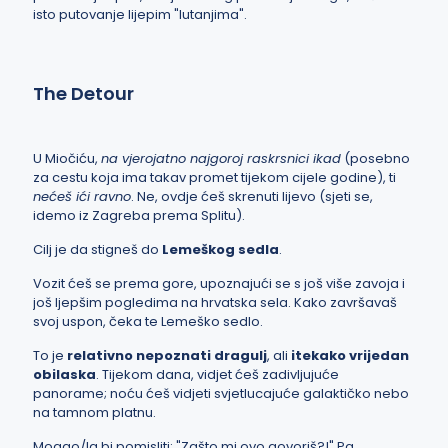
isto putovanje lijepim "lutanjima".
The Detour
U Miočiću,
na vjerojatno najgoroj raskrsnici ikad
(posebno
za cestu koja ima takav promet tijekom cijele godine), ti
nećeš ići ravno
. Ne, ovdje ćeš skrenuti lijevo (sjeti se,
idemo iz Zagreba prema Splitu).
Cilj je da stigneš do
Lemeškog sedla
.
Vozit ćeš se prema gore, upoznajući se s još više zavoja i
još ljepšim pogledima na hrvatska sela. Kako završavaš
svoj uspon, čeka te Lemeško sedlo.
To je
relativno nepoznati dragulj
, ali
itekako vrijedan
obilaska
. Tijekom dana, vidjet ćeš zadivljujuće
panorame; noću ćeš vidjeti svjetlucajuće galaktičko nebo
na tamnom platnu.
Mogao/la bi pomisliti: "Zašto mi ovo govoriš?!" Pa,