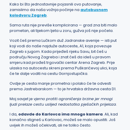
Kako bi što jednostavnije pojasnili ovo putovanje,
zamislimo da naša vožnja počinje na
autobusnom
kolodvoru Zagreb
.
Sama ruta nije previše komplicirana — grad zna biti malo
prometan, ali tijekom ljeta u zoru, gužva još nije počela.
Vozit ćeš prema Lučkom duž Jadranske avenije — isti put
koji vodi do naše najduže autoceste, A1, koja povezuje
Zagreb s jugom. Kada prijeđeš rijeku Savu, bit ćeš u
području Novog Zagreba i znat ćeš da ideš u pravom
smjeru kad prođeš trgovački centar Arena Zagreb. Prije
ulaska na autocestu skreni prema Puškarićevoj ulici, koja
će te dalje voditi na cestu Gornjostupička.
Ovdje je cesta manje prometna i polako će te odvesti
prema Jastrebarskom — to je hrvatska državna cesta D1.
Moj savjet je
vjerno pratiti ograničenja brzine jer mnogi
ljudi prelaze cestu uslijed nedostatka pješačkih prijelaza
.
I da,
odavde do Karlovca ima mnogo kamera
. Ali, kad
konačno stigneš u Karlovac, možeš se malo opustiti. Još
uvijek ih možeš očekivati, ali ne toliko često.