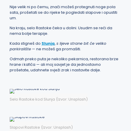
Nije velik ni po čemu, znači možeš protegnuti noge pola
sata, prošetati se do rijeke te pogledati slapove i opustiti
um.
Na kraju, selo Rastoke čeka u dolini. Usudim se reći da
nema bolje terapije.
Kada stigneš do
Slunja
,
s lijeve strane bit će veliko
parkiralište
— ne možeš ga promašiti.
Odmah preko puta je nekoliko pekarnica, restorana brze
hrane i kafića — ali moj savjet je da jednostavno
prošetate, udahnete svježi zrak i nastavite dalje.
Selo Rastoke kod Slunja (Izvor: Unsplash)
Slapovi Rastoke (Izvor: Unsplash)