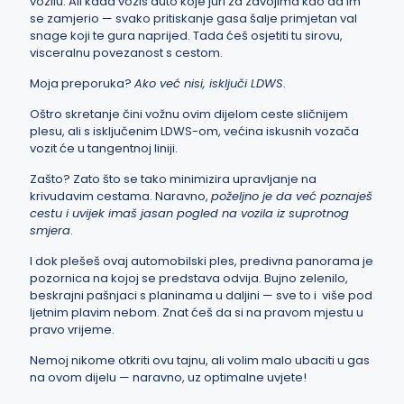
vozilu. Ali kada vozis auto koje juri za zavojima kao da im
se zamjerio — svako pritiskanje gasa šalje primjetan val
snage koji te gura naprijed. Tada ćeš osjetiti tu sirovu,
visceralnu povezanost s cestom.
Moja preporuka?
Ako već nisi, isključi LDWS
.
Oštro skretanje čini vožnu ovim dijelom ceste sličnijem
plesu, ali s isključenim LDWS-om, većina iskusnih vozača
vozit će u tangentnoj liniji.
Zašto? Zato što se tako minimizira upravljanje na
krivudavim cestama. Naravno,
poželjno je da već poznaješ
cestu i uvijek imaš jasan pogled na vozila iz suprotnog
smjera
.
I dok plešeš ovaj automobilski ples, predivna panorama je
pozornica na kojoj se predstava odvija. Bujno zelenilo,
beskrajni pašnjaci s planinama u daljini — sve to i više pod
ljetnim plavim nebom. Znat ćeš da si na pravom mjestu u
pravo vrijeme.
Nemoj nikome otkriti ovu tajnu, ali volim malo ubaciti u gas
na ovom dijelu — naravno, uz optimalne uvjete!