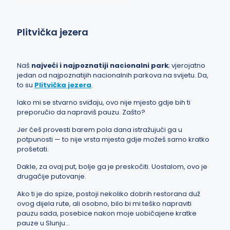
Plitvička jezera
Naš
najveći i najpoznatiji nacionalni park
; vjerojatno
jedan od najpoznatijih nacionalnih parkova na svijetu. Da,
to su
Plitvička jezera
.
Iako mi se stvarno sviđaju, ovo nije mjesto gdje bih ti
preporučio da napraviš pauzu. Zašto?
Jer ćeš provesti barem pola dana istražujući ga u
potpunosti — to nije vrsta mjesta gdje možeš samo kratko
prošetati.
Dakle, za ovaj put, bolje ga je preskočiti. Uostalom, ovo je
drugačije putovanje.
Ako ti je do spize, postoji nekoliko dobrih restorana duž
ovog dijela rute, ali osobno, bilo bi mi teško napraviti
pauzu sada, posebice nakon moje uobičajene kratke
pauze u Slunju…