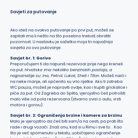
Savjeti za putovanje
Ako ideš na ovakvo putovanje po prvi put, možeš se
zapitati ima li nešto na što posebno trebaš obratiti
pozornost. U nastavku je sažetka moja tri najvažnija
savjeta za ovo putovanje.
Savjet br. 1: Gorivo
Preporučujem ti da napuniš rezervoar prije nego kreneš
na put.
Hrvatska ima nekoliko benzinskih postaja, a
najpoznatije su: Ina, Petrol; Lukoil, Shell i Tifon
. Možeš naići i
na neke manje, ali općenito su vrlo rijetke. Ako ti zatreba
WC pauza, možeš je napraviti ovdje, kao i kupiti grickalice i
piće za put. Od Zagreba do Splita, vjerojatno ćeš potrošiti
malo više od pola rezervoara (stvarno ovisi o autu, vrsti
motora i gorivu).
Savjet br. 2: Ograničenja brzine i kamere za brzinu
Malo je vjerojatno da ćeš biti sam/a na cesti, pa prati što
rade i drugi vozači. Znaš onu, kad si u Rimu i sve to… Kao
što je već spomenuto u tekstu, uobičajeno ograničenje