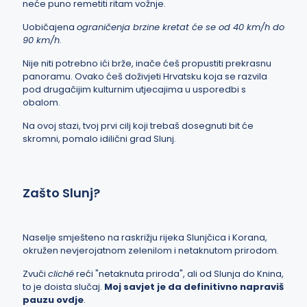
neće puno remetiti ritam vožnje.
Uobičajena
ograničenja brzine kretat će se od 40 km/h do
90 km/h
.
Nije niti potrebno ići brže, inače ćeš propustiti prekrasnu
panoramu. Ovako ćeš doživjeti Hrvatsku koja se razvila
pod drugačijim kulturnim utjecajima u usporedbi s
obalom.
Na ovoj stazi, tvoj prvi cilj koji trebaš dosegnuti bit će
skromni, pomalo idilični grad Slunj.
Zašto Slunj?
Naselje smješteno na raskrižju rijeka Slunjčica i Korana,
okružen nevjerojatnom zelenilom i netaknutom prirodom.
Zvuči
cliché
reći "netaknuta priroda", ali od Slunja do Knina,
to je doista slučaj.
Moj savjet je da definitivno napraviš
pauzu ovdje
.