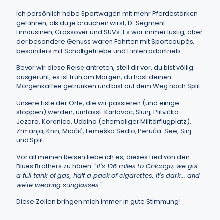
Ich persönlich habe Sportwagen mit mehr Pferdestärken
gefahren, als du je brauchen wirst, D-Segment-
Limousinen, Crossover und SUVs. Es war immer lustig, aber
der besondere Genuss waren Fahrten mit Sportcoupés,
besonders mit Schaltgetriebe und Hinterradantrieb.
Bevor wir diese Reise antreten, stell dir vor, du bist völlig
ausgeruht, es ist früh am Morgen, du hast deinen
Morgenkaffee getrunken und bist auf dem Weg nach Split.
Unsere Liste der Orte, die wir passieren (und einige
stoppen) werden, umfasst: Karlovac, Slunj, Plitvička
Jezera, Korenica, Udbina (ehemaliger Militärflugplatz),
Zrmanja, Knin, Miočić, Lemeško Sedlo, Peruća-See, Sinj
und Split.
Vor all meinen Reisen liebe ich es, dieses Lied von den
Blues Brothers zu hören: "
It's 106 miles to Chicago, we got
a full tank of gas, half a pack of cigarettes, it's dark... and
we're wearing sunglasses.
"
Diese Zeilen bringen mich immer in gute Stimmung!