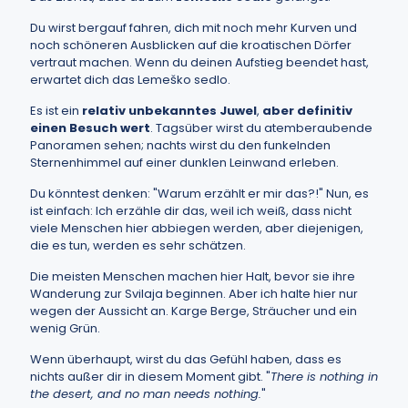
Du wirst bergauf fahren, dich mit noch mehr Kurven und
noch schöneren Ausblicken auf die kroatischen Dörfer
vertraut machen. Wenn du deinen Aufstieg beendet hast,
erwartet dich das Lemeško sedlo.
Es ist ein
relativ unbekanntes Juwel
,
aber definitiv
einen Besuch wert
. Tagsüber wirst du atemberaubende
Panoramen sehen; nachts wirst du den funkelnden
Sternenhimmel auf einer dunklen Leinwand erleben.
Du könntest denken: "Warum erzählt er mir das?!" Nun, es
ist einfach: Ich erzähle dir das, weil ich weiß, dass nicht
viele Menschen hier abbiegen werden, aber diejenigen,
die es tun, werden es sehr schätzen.
Die meisten Menschen machen hier Halt, bevor sie ihre
Wanderung zur Svilaja beginnen. Aber ich halte hier nur
wegen der Aussicht an. Karge Berge, Sträucher und ein
wenig Grün.
Wenn überhaupt, wirst du das Gefühl haben, dass es
nichts außer dir in diesem Moment gibt. "
There is nothing in
the desert, and no man needs nothing.
"