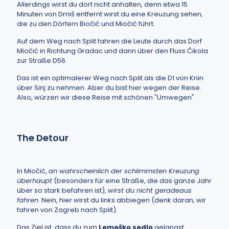
Allerdings wirst du dort nicht anhalten, denn etwa 15
Minuten von Drniš entfernt wirst du eine Kreuzung sehen,
die zu den Dörfern Biočić und Miočić führt.
Auf dem Weg nach Split fahren die Leute durch das Dorf
Miočić in Richtung Gradac und dann über den Fluss Čikola
zur Straße D56.
Das ist ein optimalerer Weg nach Split als die D1 von Knin
über Sinj zu nehmen. Aber du bist hier wegen der Reise.
Also, würzen wir diese Reise mit schönen "Umwegen".
The Detour
In Miočić,
an wahrscheinlich der schlimmsten Kreuzung
überhaupt
(besonders für eine Straße, die das ganze Jahr
über so stark befahren ist),
wirst du nicht geradeaus
fahren
. Nein, hier wirst du links abbiegen (denk daran, wir
fahren von Zagreb nach Split).
Das Ziel ist, dass du zum
Lemeško sedlo
gelangst.