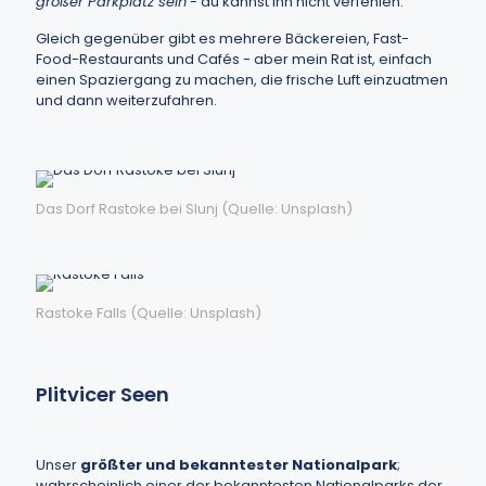
großer Parkplatz sein
- du kannst ihn nicht verfehlen.
Gleich gegenüber gibt es mehrere Bäckereien, Fast-
Food-Restaurants und Cafés - aber mein Rat ist, einfach
einen Spaziergang zu machen, die frische Luft einzuatmen
und dann weiterzufahren.
Das Dorf Rastoke bei Slunj (Quelle: Unsplash)
Rastoke Falls (Quelle: Unsplash)
Plitvicer Seen
Unser
größter und bekanntester Nationalpark
;
wahrscheinlich einer der bekanntesten Nationalparks der