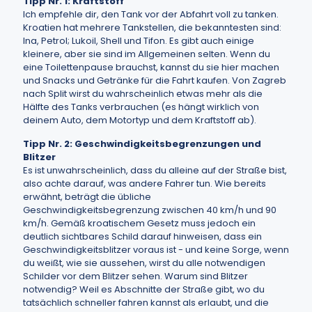
Tipp Nr. 1: Kraftstoff
Ich empfehle dir, den Tank vor der Abfahrt voll zu tanken.
Kroatien hat mehrere Tankstellen, die bekanntesten sind:
Ina, Petrol; Lukoil, Shell und Tifon. Es gibt auch einige
kleinere, aber sie sind im Allgemeinen selten. Wenn du
eine Toilettenpause brauchst, kannst du sie hier machen
und Snacks und Getränke für die Fahrt kaufen. Von Zagreb
nach Split wirst du wahrscheinlich etwas mehr als die
Hälfte des Tanks verbrauchen (es hängt wirklich von
deinem Auto, dem Motortyp und dem Kraftstoff ab).
Tipp Nr. 2: Geschwindigkeitsbegrenzungen und
Blitzer
Es ist unwahrscheinlich, dass du alleine auf der Straße bist,
also achte darauf, was andere Fahrer tun. Wie bereits
erwähnt, beträgt die übliche
Geschwindigkeitsbegrenzung zwischen 40 km/h und 90
km/h. Gemäß kroatischem Gesetz muss jedoch ein
deutlich sichtbares Schild darauf hinweisen, dass ein
Geschwindigkeitsblitzer voraus ist - und keine Sorge, wenn
du weißt, wie sie aussehen, wirst du alle notwendigen
Schilder vor dem Blitzer sehen. Warum sind Blitzer
notwendig? Weil es Abschnitte der Straße gibt, wo du
tatsächlich schneller fahren kannst als erlaubt, und die