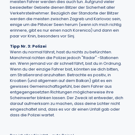
meisten Fahrer werden dies auch tun. Aufgrund vieler
besiedelter Gebiete dienen Blitzer der Sicherheit aller
Verkehrsteilnehmer. Bezüglich der Standorte der Blitzer
werden die meisten zwischen Zagreb und Karlovac sein,
einige um die Plitvicer Seen herum (wenn ich mich richtig
erinnere, gibt es nur einen nach Korenica) und dann ein
paar vor Knin, besonders vor Sinj.
Tipp Nr. 3: Polizei
Wenn du normal fährst, hast du nichts zu befürchten.
Manchmal richten die Polizei jedoch "Radar" -Stationen
ein. Wenn jemand vor dir schnell fährt, bist du in Ordnung.
Wenn du der einzige Fahrer bist, könnten sie dich bitten,
am Straßenrand anzuhalten. Betrachte es positiv, in
Kroatien (und allgemein auf dem Balkan) gibt es ein
gewisses Gemeinschaftsgefühl, bei dem Fahrer aus
entgegengesetzten Richtungen möglicherweise ihre
Scheinwerfer blinken lassen. Der Zweck ist entweder, dich
darauf aufmerksam zu machen, dass deine Lichter nicht
eingeschaltet sind, dass es vor dir einen Unfall gab oder
dass die Polizei wartet.