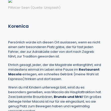
Plitvicer Seen (Quelle: Unsplash)
Korenica
Persönlich würde ich diesen Ort auslassen, wenn es nicht
einen sehr besonderen Platz gäbe, der für fast jeden
Fahrer, der zur Adriaküste oder von dort nach Zagreb
fährt, zur Tradition geworden ist.
Ehrlich gesagt, jeder, der die Magistrale entlangfährt, wird
mindestens einmal im Leben eine Pause im
Restaurant
Macola
einlegen, ein schnelles Getränk (meine Wahl ist
Espresso) trinken und dort essen.
Wenn du mit Kindern unterwegs bist, wirst du es
besonders genießen, was Macola als Hauptattraktion hat.
Zwei bekannte Braunbären,
Brundo und Mrki
! Ein großes
Gehege hinter Macola ist nur für sie eingezäunt, wo sie
genug Platz zum Bewegen haben und regelmäßig
versorgt werden.