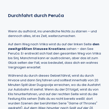
Durchfahrt durch Peruća
Wenn du aufhörst, ins unendliche Nichts zu starren – und
dennoch alles, ist es Zeit, weiterzumachen.
Auf dem Weg nach Vrlika wirst du auf der linken Seite
den
zweitgrößten Stausee Kroatiens
sehen – den See
Peruća. Er erstreckt sich fast den gesamten Weg von Vrlika
bis Sinj. Manchmal kann er austrocknen, aber das ist zum
Glück selten der Fall, was bedeutet, dass dich ein wahres
Vergnügen erwartet.
Während du durch dieses Gebiet fährst, wirst du durch
Hrvace und dann Sinj fahren und solltest innerhalb von 20
Minuten Split über Dugopolje erreichen, wo du die Ausfahrt
zur Autobahn A1 siehst. Wenn du der D1 folgst, wirst du von
Klis hinunterfahren, und auf der rechten Seite wirst du die
Festung Klis sehen (falls du es nicht bereits weißt: dort
wurden Szenen der berühmten Serie "Game of Thrones"
gedreht).
Auf dem Weg hinunter nach Split auf der D1,